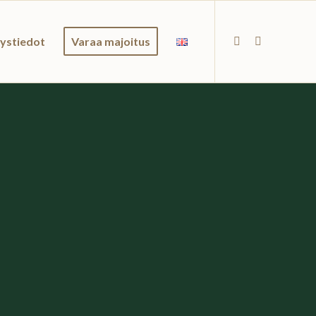
ystiedot
Varaa majoitus