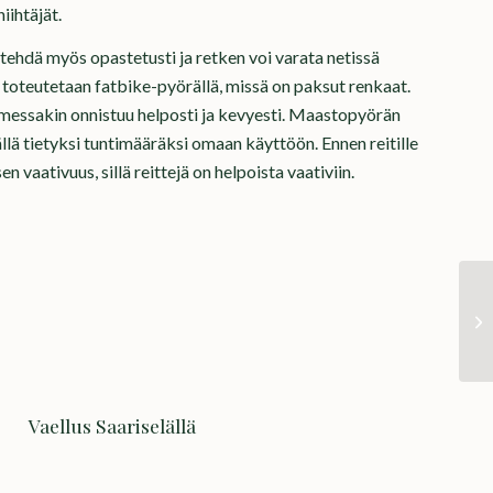
iihtäjät.
tehdä myös opastetusti ja retken voi varata netissä
 toteutetaan fatbike-pyörällä, missä on paksut renkaat.
umessakin onnistuu helposti ja kevyesti. Maastopyörän
llä tietyksi tuntimääräksi omaan käyttöön. Ennen reitille
n vaativuus, sillä reittejä on helpoista vaativiin.
Vaellus Saariselällä