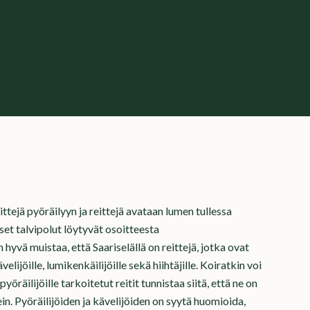
eittejä pyöräilyyn ja reittejä avataan lumen tullessa
set talvipolut löytyvät osoitteesta
hyvä muistaa, että Saariselällä on reittejä, jotka ovat
elijöille, lumikenkäilijöille sekä hiihtäjille. Koiratkin voi
yöräilijöille tarkoitetut reitit tunnistaa siitä, että ne on
n. Pyöräilijöiden ja kävelijöiden on syytä huomioida,