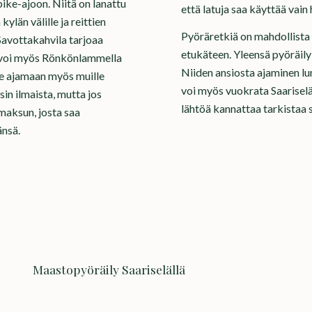
ike-ajoon. Niitä on lanattu
että latuja saa käyttää vain h
ylän välille ja reittien
Pyöräretkiä on mahdollista 
Savottakahvila tarjoaa
etukäteen. Yleensä pyöräily
ta voi myös Rönkönlammella
Niiden ansiosta ajaminen l
e ajamaan myös muille
voi myös vuokrata Saariselä
sin ilmaista, mutta jos
lähtöä kannattaa tarkistaa se
maksun, josta saa
änsä.
Maastopyöräily Saariselällä