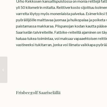
Urho Kekkosen kansallispuistossa on monia reittejä fatb
yli 50 kilometrin mitalta. Reittiverkosto sijoittuu kolmen k
varrelta löytyy myös monenlaista palvelua. Esimerkiksi 
pyöräilijöille maittavaa juomaa ja huikopalaa ja poike
paistamassa makkaraa. Piispanojan kodan kautta pääse
Saariselän talvireiteille. Fatbike-reiteillä ajaminen on täy
haluaa tukea toimintaa, voi maksaa vapaaehtoisen reitti
vastineeksi tukitarran, jonka voi liimata vaikkapa pyörä
Pororekiajelu
Saariselällä
Frisbeegolf Saariselällä