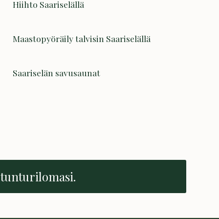
Hiihto Saariselällä
Maastopyöräily talvisin Saariselällä
Saariselän savusaunat
 tunturilomasi.