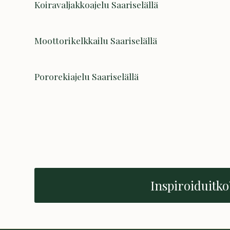
Koiravaljakkoajelu Saariselällä
Moottorikelkkailu Saariselällä
Pororekiajelu Saariselällä
Inspiroiduitko