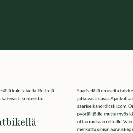
esällä kuin talvella. Reittejä
Saariselällä on useita talvir
a kätevästi kohteesta.
jatkuvasti uusia. Ajankohtai
saariselkanordicski.com. On 
pyöräilijöille, mutta myös käv
atbikellä
ottaa mukaan reiteille. Vain p
merkattu sinisin aurauskepei