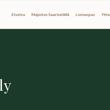
Etusivu
Majoitus Saariselällä
Lomaopas
Yhte
ly