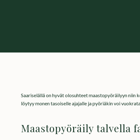
Saariselällä on hyvät olosuhteet maastopyöräilyyn
niin k
löytyy monen tasoiselle ajajalle ja pyöriäkin voi vuokrat
Maastopyöräily talvella f