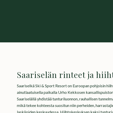
Saariselän rinteet ja hii
Saariselkä Ski & Sport Resort on Euroopan pohjoisin hiih
ainutlaatuisella paikalla Urho Kekkosen kansallispuisto
Saariselällä yhdistää tunturiluonnon, rauhallisen tunnelm
mikä tekee kohteesta suositun niin perheiden, harrastajie
laskijoiden keskuudessa. Hiihtokeskuksen kaksi tunturia