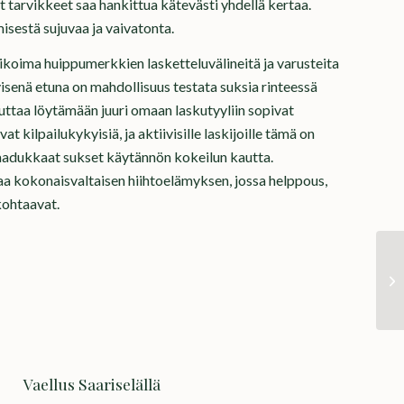
t tarvikkeet saa hankittua kätevästi yhdellä kertaa.
misestä sujuvaa ja vaivatonta.
alikoima huippumerkkien lasketteluvälineitä ja varusteita
rityisenä etuna on mahdollisuus testata suksia rinteessä
ttaa löytämään juuri omaan laskutyyliin sopivat
at kilpailukykyisiä, ja aktiivisille laskijoille tämä on
aadukkaat sukset käytännön kokeilun kautta.
joaa kokonaisvaltaisen hiihtoelämyksen, jossa helppous,
kohtaavat.
Vaellus Saariselällä