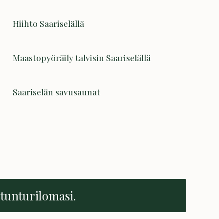
Hiihto Saariselällä
Maastopyöräily talvisin Saariselällä
Saariselän savusaunat
 tunturilomasi.