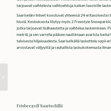
tarjoavat vaihtelevia vaihtoehtoja kaiken tasoisille laskette
Saariselän rinteet koostuvat yhteensä 24 eritasoisesta ri
hissiä. Keskuksesta löytyy myös 2 Freestyle Snowparkkia
jotka tarjoavat lisähaastetta ja vaihtelua laskemiseen. P
metriä, ja sen varrella pääsee nauttimaan avarista tuntu
talvisesta hiljaisuudesta. Saariselkällä laskettelu sopii er
arvostavat väljyyttä ja rauhallista laskukokemusta ilma
Hiihto Saariselällä
Frisbeegolf Saariselällä