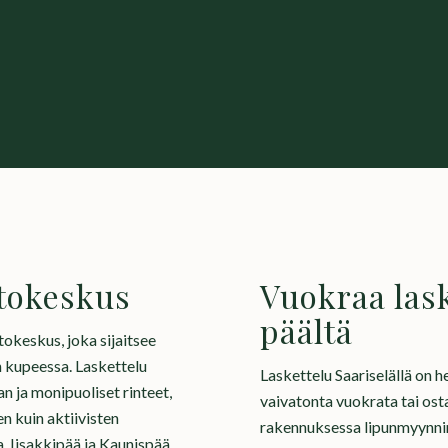
htokeskus
Vuokraa lask
päältä
tokeskus, joka sijaitsee
n kupeessa. Laskettelu
Laskettelu Saariselällä on h
an ja monipuoliset rinteet,
vaivatonta vuokrata tai ost
n kuin aktiivisten
rakennuksessa lipunmyynnin 
, Iisakkipää ja Kaunispää,