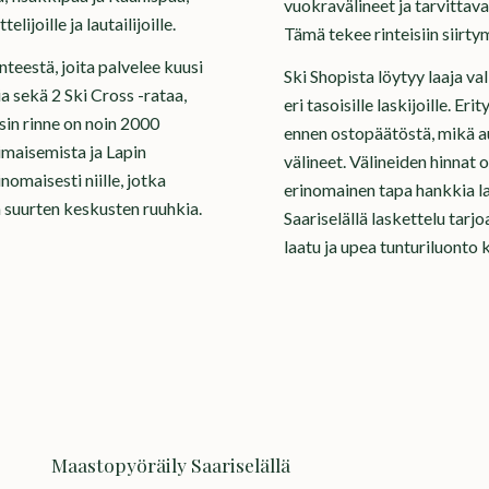
vuokravälineet ja tarvittava
lijoille ja lautailijoille.
Tämä tekee rinteisiin siirty
nteestä, joita palvelee kuusi
Ski Shopista löytyy laaja v
 sekä 2 Ski Cross -rataa,
eri tasoisille laskijoille. E
isin rinne on noin 2000
ennen ostopäätöstä, mikä au
rimaisemista ja Lapin
välineet. Välineiden hinnat ov
inomaisesti niille, jotka
erinomainen tapa hankkia l
n suurten keskusten ruuhkia.
Saariselällä laskettelu tar
laatu ja upea tunturiluonto 
Maastopyöräily Saariselällä