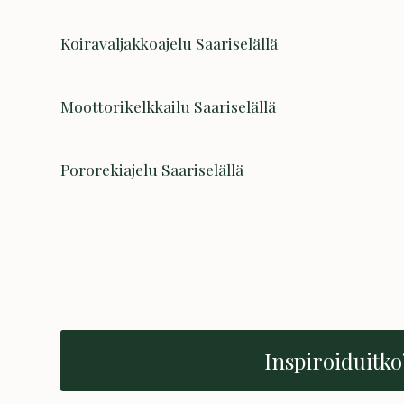
Koiravaljakkoajelu Saariselällä
Moottorikelkkailu Saariselällä
Pororekiajelu Saariselällä
Inspiroiduitko