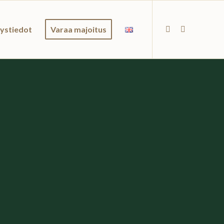
ystiedot
Varaa majoitus